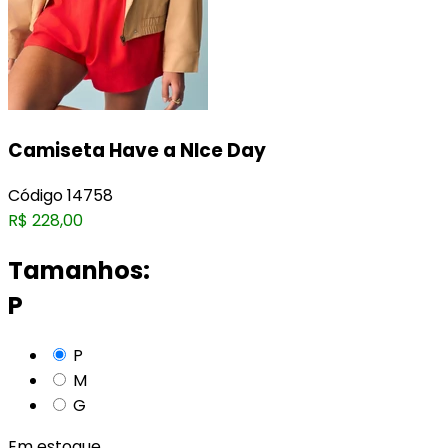
Camiseta Have a NIce Day
Código
14758
R$
228,00
Tamanhos:
P
P
M
G
Em estoque