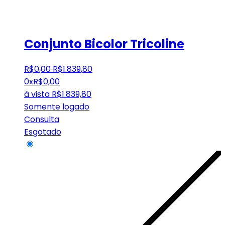
Conjunto Bicolor Tricoline
R$
0
,
00
R$
1.839
,
80
0x
R$
0,00
à vista
R$
1.839,80
Somente logado
Consulta
Esgotado