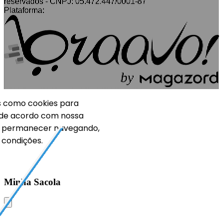
reservados - CNPJ: 05.472.447/0001-87
Plataforma:
b
y
ias como cookies para
 de acordo com nossa
o permanecer navegando,
condições.
Minha Sacola