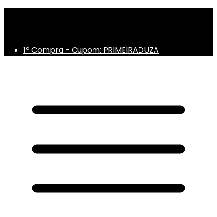
1ª troca - Grátis!
Frete Grátis - Acima de R$ 300
Até 10x sem juros!
1ª Compra - Cupom: PRIMEIRADUZA