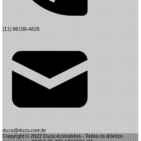
(11) 96198-4626
duza@duza.com.br
Copyright © 2022 Duza Acessórios
-
Todos os direitos