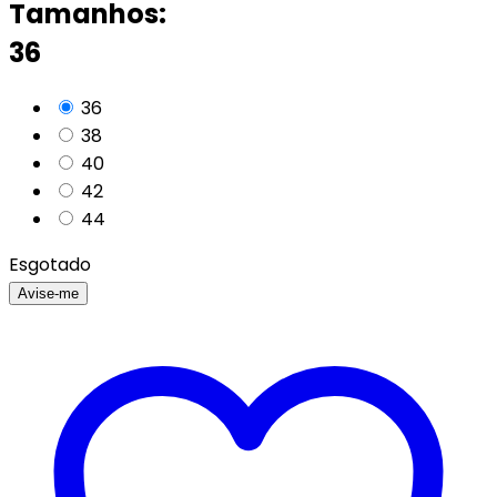
Tamanhos:
36
36
38
40
42
44
Esgotado
Avise-me