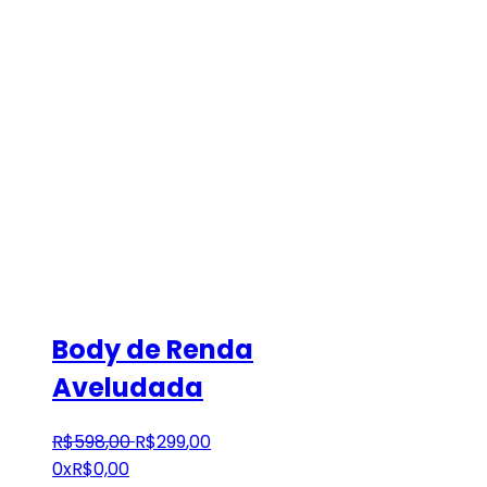
Body de Renda
Aveludada
R$
598
,
00
R$
299
,
00
0x
R$
0,00