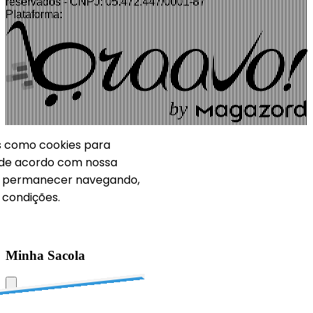
reservados - CNPJ: 05.472.447/0001-87
Plataforma:
b
y
ias como cookies para
 de acordo com nossa
o permanecer navegando,
condições.
Minha Sacola