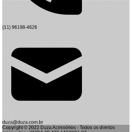
(11) 96198-4626
duza@duza.com.br
Copyright © 2022 Duza Acessórios
-
Todos os direitos