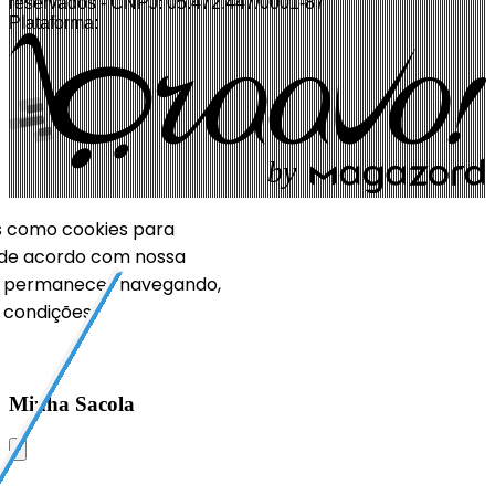
reservados - CNPJ: 05.472.447/0001-87
Plataforma:
b
y
ias como cookies para
 de acordo com nossa
o permanecer navegando,
condições.
Minha Sacola