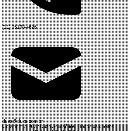
(11) 96198-4626
duza@duza.com.br
Copyright © 2022 Duza Acessórios
-
Todos os direitos